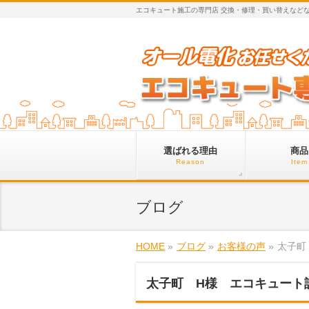
エコキュート施工の専門店 交換・修理・買い替えなど
選ばれる理由
商品
Reason
Item
ブログ
HOME
»
ブログ
»
お客様の声
»
太子町
太子町 H様 エコキュート